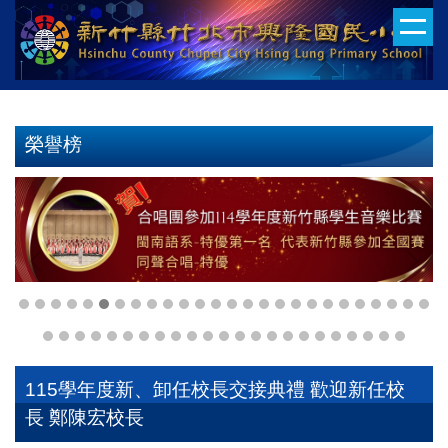
跳
到
主
要
內
容
榮譽榜
區
115學年度新、卸任校長交接典禮 歡迎新任校
長 鄭陳宏校長